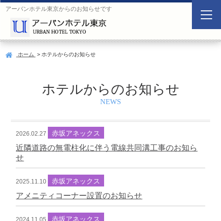
アーバンホテル東京からのお知らせです
空
室
検
ホーム
> ホテルからのお知らせ
索
Search
ホテルからのお知らせ
NEWS
ご
宿
宿
人
宿
泊
泊
数
泊
日
数
赤坂アネックス
施
2026.02.27
設
近隣道路の無電柱化に伴う電線共同溝工事のお知ら
せ
赤坂アネックス
2025.11.10
アメニティコーナー設置のお知らせ
赤坂アネックス
2024.11.05