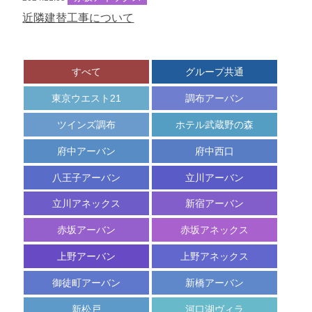
近隣建替工事について
空
ご
宿
室
予
泊
カ
約
プ
レ
内
ラ
ン
容
ン
すべて
グループ共通
ダ
の
一
ー
変
覧
東京ウエスト21
調布アーバン
更
ツインズ調布
ホテル武蔵野の森
キ
ャ
府中アーバン
府中西口
ン
セ
八王子アーバン
立川アーバン
ル
立川アネックス
新宿アーバン
赤坂アーバン
赤坂アネックス
上野アーバン
上野アネックス
御徒町アーバン
新橋アーバン
新松戸
河口湖ヴィラ