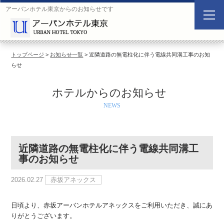
アーバンホテル東京からのお知らせです
空
室
検
トップページ
>
お知らせ一覧
> 近隣道路の無電柱化に伴う電線共同溝工事のお知
索
らせ
Search
ホテルからのお知らせ
ご
宿
宿
人
NEWS
宿
泊
泊
数
泊
日
数
施
設
近隣道路の無電柱化に伴う電線共同溝工
事のお知らせ
2026.02.27
赤坂アネックス
日頃より、赤坂アーバンホテルアネックスをご利用いただき、誠にあ
りがとうございます。