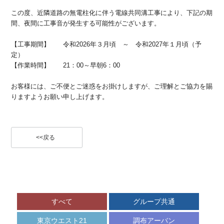
ご
空
宿
予
室
泊
この度、近隣道路の
無電柱化に伴う電線共同溝工事により
、下記の期
約
カ
プ
間、夜間に工事音が発生する可能性がございます。
内
レ
ラ
容
ン
ン
の
ダ
【工事期間】 令和2026年３月頃 ～ 令和2027年１月頃（予
一
変
ー
定）
更
覧
【作業時間】 21：00～早朝6：00
キ
ャ
ン
お客様には、ご不便とご迷惑をお掛けしますが、ご理解とご協力を賜
セ
りますようお願い申し上げます。
ル
<<戻る
すべて
グループ共通
東京ウエスト21
調布アーバン