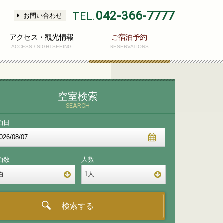
042-366-7777
TEL.
お問い合わせ
アクセス・観光情報
ご宿泊予約
ACCESS / SIGHTSEEING
RESERVATIONS
空室検索
SEARCH
泊日
泊数
人数
泊
1
人
宿泊数をお選びください
人数をお選びください
名
1
1
2
2
3
3
4
4
5
5