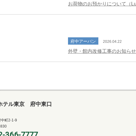
ホテル東京 府中東口
町2-1-9
7830
2-366-7777