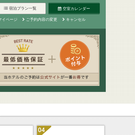
6
6
7
7
8
8
9
9
10
10
宿泊プラン一覧
空室カレンダー
マイページ
ご予約内容の変更
キャンセル