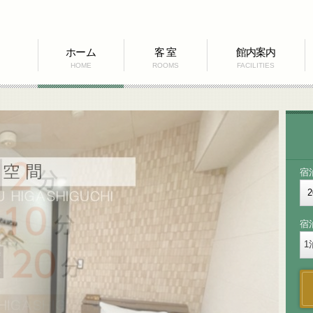
ホーム
客 室
館内案内
HOME
ROOMS
FACILITIES
宿
宿
1
泊