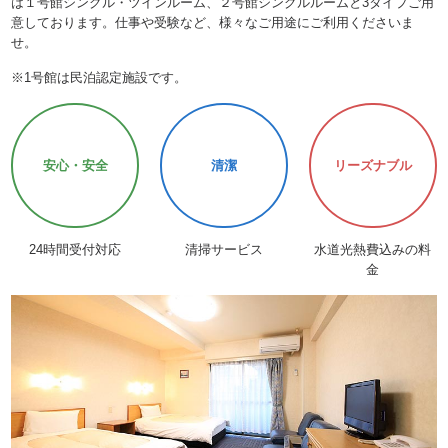
は１号館シングル・ツインルーム、２号館シングルルームと3タイプご用
意しております。
仕事や受験など、様々なご用途にご利用くださいま
せ。
※1号館は民泊認定施設です。
安心・安全
清潔
リーズナブル
24時間受付対応
清掃サービス
水道光熱費込みの料
金