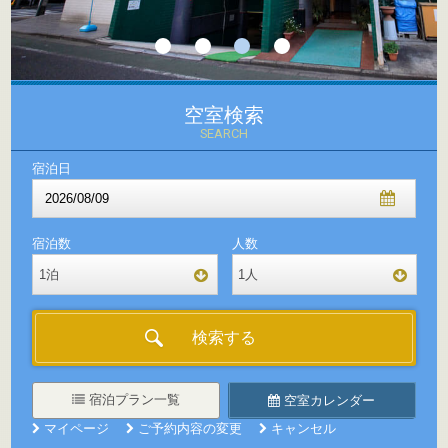
空室検索
SEARCH
宿泊日
宿泊数
人数
1
泊
1
人
宿泊数をお選びください
人数をお選びください
泊
名
1
1
2
2
3
3
4
4
5
5
6
6
7
7
8
8
9
9
10
10
宿泊プラン一覧
空室カレンダー
マイページ
ご予約内容の変更
キャンセル