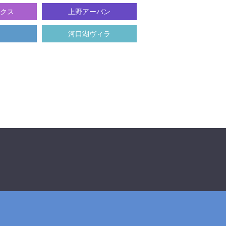
クス
上野アーバン
河口湖ヴィラ