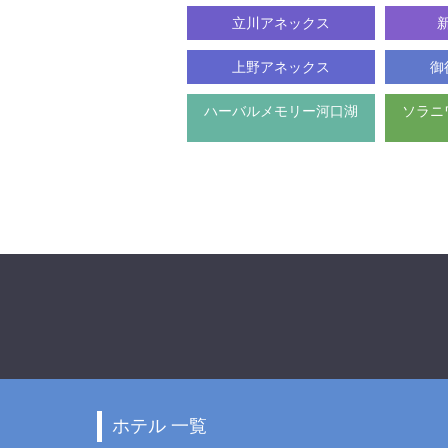
更
立川アネックス
キ
ャ
上野アネックス
御
ン
セ
ハーバルメモリー河口湖
ソラニ
ル
ホテル 一覧