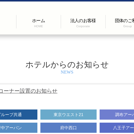
ホーム
法人のお客様
団体のご
HOME
Corporate
Group
ホテルからのお知らせ
NEWS
コーナー設置のお知らせ
グループ共通
東京ウエスト21
調布アー
府中アーバン
府中西口
八王子アー