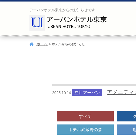
索
アーバンホテル東京からのお知らせです
Search
ご
宿
宿
人
宿
泊
泊
数
泊
日
数
施
設
ホーム
> ホテルからのお知らせ
アメニティ
立川アーバン
2025.10.14
空
ご
宿
室
予
泊
カ
約
プ
レ
すべて
内
ラ
ン
容
ン
ダ
の
一
ー
ホテル武蔵野の森
変
覧