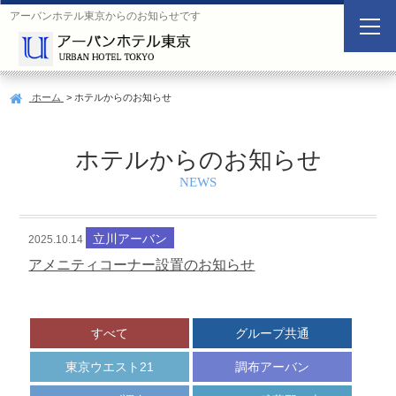
アーバンホテル東京からのお知らせです
空
室
検
ホーム
> ホテルからのお知らせ
索
Search
ホテルからのお知らせ
NEWS
ご
宿
宿
人
宿
泊
泊
数
泊
日
数
立川アーバン
施
2025.10.14
設
アメニティコーナー設置のお知らせ
すべて
グループ共通
東京ウエスト21
調布アーバン