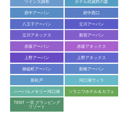
ツインズ調布
ホテル武蔵野の森
空
ご
宿
室
府中アーバン
府中西口
予
泊
カ
約
プ
レ
八王子アーバン
立川アーバン
内
ラ
ン
容
ン
ダ
立川アネックス
新宿アーバン
の
一
ー
変
覧
更
赤坂アーバン
赤坂アネックス
キ
上野アーバン
上野アネックス
ャ
ン
御徒町アーバン
新橋アーバン
セ
ル
新松戸
河口湖ヴィラ
ハーバルメモリー河口湖
ソラニワホテル＆カフェ
TENT 一宮 グランピング
リゾート