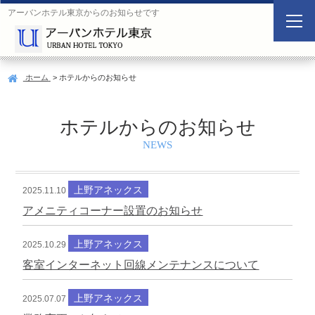
アーバンホテル東京からのお知らせです
空
室
検
ホーム
> ホテルからのお知らせ
索
Search
ホテルからのお知らせ
NEWS
ご
宿
宿
人
宿
泊
泊
数
泊
日
数
上野アネックス
施
2025.11.10
設
アメニティコーナー設置のお知らせ
上野アネックス
2025.10.29
客室インターネット回線メンテナンスについて
上野アネックス
2025.07.07