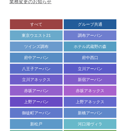
業務変更のお知らせ
空
ご
宿
室
予
泊
カ
約
プ
レ
すべて
グループ共通
内
ラ
ン
容
ン
ダ
の
一
東京ウエスト21
調布アーバン
ー
変
覧
更
ツインズ調布
ホテル武蔵野の森
キ
府中アーバン
府中西口
ャ
ン
八王子アーバン
立川アーバン
セ
ル
立川アネックス
新宿アーバン
赤坂アーバン
赤坂アネックス
上野アーバン
上野アネックス
御徒町アーバン
新橋アーバン
新松戸
河口湖ヴィラ