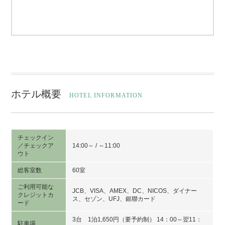
ホテル概要
HOTEL INFORMATION
チェックイン
／チェックア
14:00～ / ～11:00
ウト
総客室数
60室
ご利用可能な
JCB、VISA、AMEX、DC、NICOS、ダイナー
クレジットカ
ス、セゾン、UFJ、銀聯カード
ード
3台 1泊1,650円（要予約制） 14：00～翌11：
駐車場