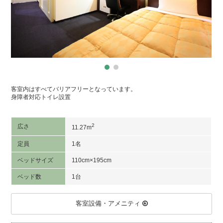
客室内はすべてバリアフリーとなっています。
身障者対応トイレ設置
2
広さ
11.27m
定員
1名
ベッドサイズ
110cm×195cm
ベッド数
1台
客室設備・アメニティ