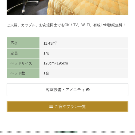
ご夫婦、カップル、お友達同士でもOK！TV、Wi-Fi、有線LAN接続無料！
2
広さ
11.43m
定員
1名
ベッドサイズ
120cm×195cm
ベッド数
1台
客室設備・アメニティ
ご宿泊プラン一覧