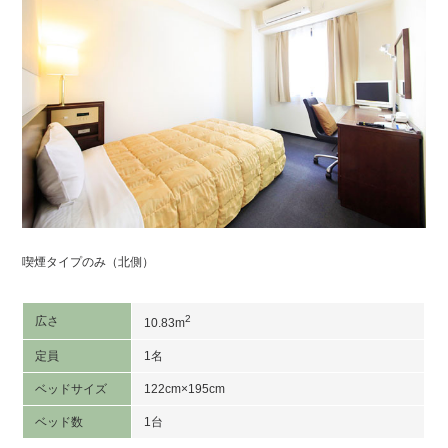
喫煙タイプのみ（北側）
2
広さ
10.83m
定員
1名
ベッドサイズ
122cm×195cm
ベッド数
1台