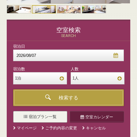
空室検索
SEARCH
宿泊日
宿泊数
人数
1
泊
1
人
宿泊数をお選びください
人数をお選びください
泊
名
1
1
2
2
3
3
4
4
5
5
6
6
7
7
8
8
9
9
10
10
宿泊プラン一覧
空室カレンダー
マイページ
ご予約内容の変更
キャンセル