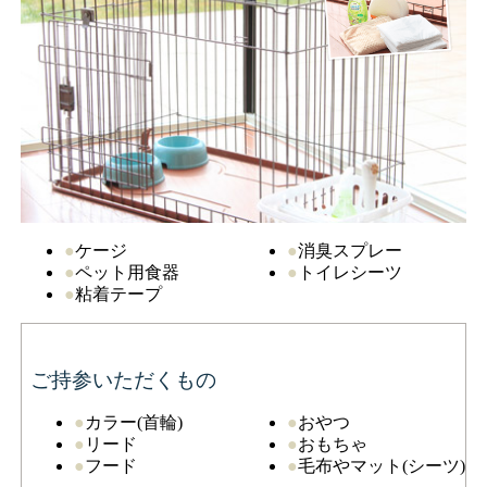
●
ケージ
●
消臭スプレー
●
ペット用食器
●
トイレシーツ
●
粘着テープ
ご持参いただくもの
●
カラー(首輪)
●
おやつ
●
リード
●
おもちゃ
●
フード
●
毛布やマット(シーツ)