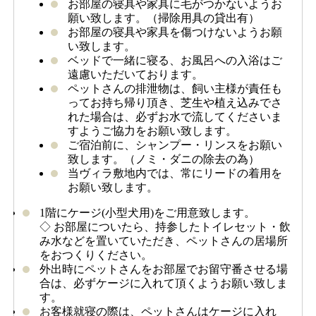
お部屋の寝具や家具に毛がつかないようお
願い致します。（掃除用具の貸出有）
お部屋の寝具や家具を傷つけないようお願
い致します。
ベッドで一緒に寝る、お風呂への入浴はご
遠慮いただいております。
ペットさんの排泄物は、飼い主様が責任も
ってお持ち帰り頂き、芝生や植え込みでさ
れた場合は、必ずお水で流してくださいま
すようご協力をお願い致します。
ご宿泊前に、シャンプー・リンスをお願い
致します。（ノミ・ダニの除去の為）
当ヴィラ敷地内では、常にリードの着用を
お願い致します。
1階にケージ(小型犬用)をご用意致します。
◇ お部屋についたら、持参したトイレセット・飲
み水などを置いていただき、ペットさんの居場所
をおつくりください。
外出時にペットさんをお部屋でお留守番させる場
合は、必ずケージに入れて頂くようお願い致しま
す。
お客様就寝の際は、ペットさんはケージに入れ