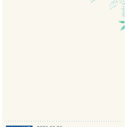
チェックイン・チェックアウトは下記姉妹
施設で承っております。
【施設名】河口湖アーバンリゾートヴィラ
【住所】〒401-0305
山梨県南都留郡富士河口湖町大石2585-
122
【電話】0555-76-7223