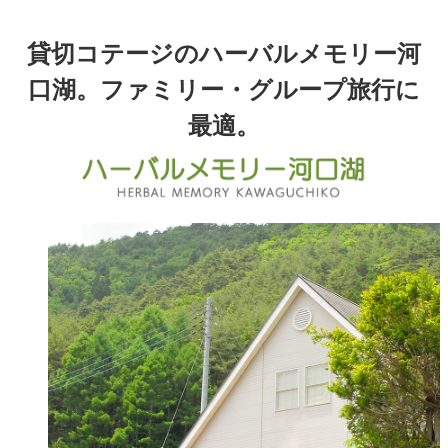
貸切コテージのハーバルメモリー河
ホーム
HOME
口湖。ファミリー・グループ旅行に
客 室
ROOMS
最適。
アクセス・周辺観光
ACCESS/SIGHTSEEING
お問い合わせ
CONTACT