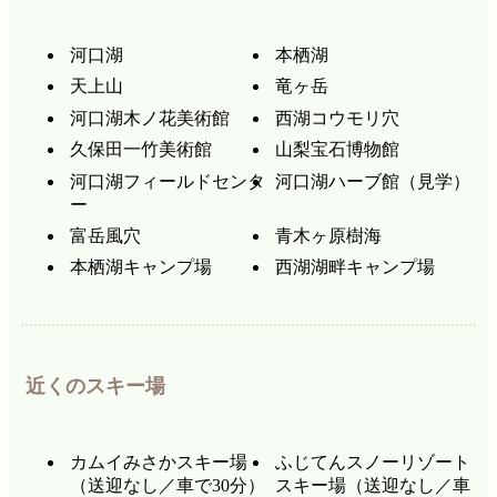
河口湖
本栖湖
天上山
竜ヶ岳
河口湖木ノ花美術館
西湖コウモリ穴
久保田一竹美術館
山梨宝石博物館
河口湖フィールドセンタ
河口湖ハーブ館（見学）
ー
富岳風穴
青木ヶ原樹海
本栖湖キャンプ場
西湖湖畔キャンプ場
近くのスキー場
カムイみさかスキー場
ふじてんスノーリゾート
（送迎なし／車で30分）
スキー場（送迎なし／車